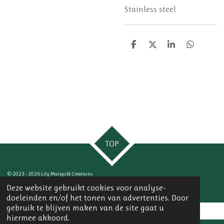
Stainless steel
D
D
S
D
e
e
h
e
l
e
a
l
e
l
r
e
n
e
n
TOP
© 2023 - 2026 Lily Marigold Creations
Powered by
JouwWeb
Deze website gebruikt cookies voor analyse-
doeleinden en/of het tonen van advertenties. Door
gebruik te blijven maken van de site gaat u
hiermee akkoord.