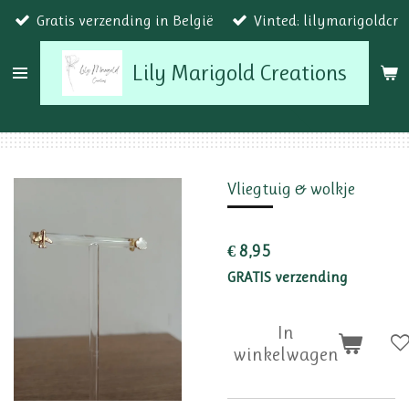
Gratis verzending in België
Vinted: lilymarigoldcr
Ga
direct
Lily Marigold Creations
naar
de
hoofdinhoud
Vliegtuig & wolkje
€ 8,95
GRATIS verzending
In
winkelwagen