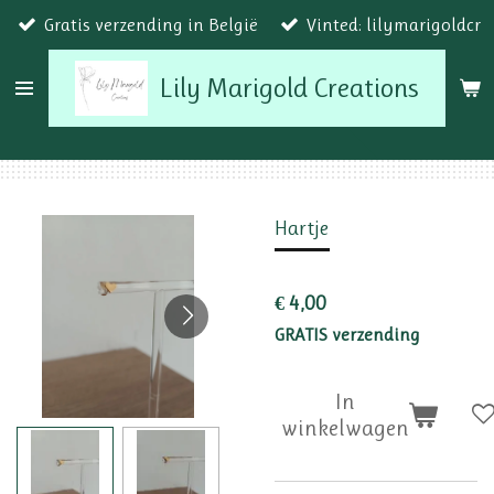
Gratis verzending in België
Vinted: lilymarigoldcr
Ga
direct
Lily Marigold Creations
naar
de
hoofdinhoud
Hartje
€ 4,00
GRATIS verzending
In
winkelwagen