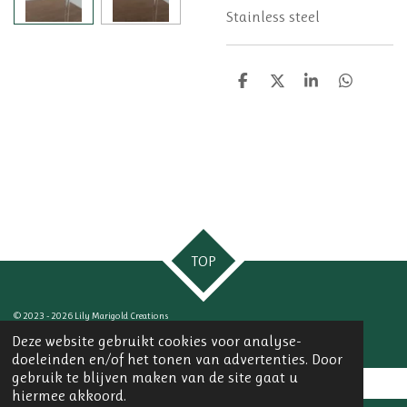
Stainless steel
D
D
S
D
e
e
h
e
l
e
a
l
e
l
r
e
n
e
n
TOP
© 2023 - 2026 Lily Marigold Creations
Powered by
JouwWeb
Deze website gebruikt cookies voor analyse-
doeleinden en/of het tonen van advertenties. Door
gebruik te blijven maken van de site gaat u
hiermee akkoord.