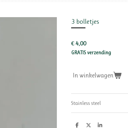
3 bolletjes
€ 4,00
GRATIS verzending
In winkelwagen
Stainless steel
D
D
S