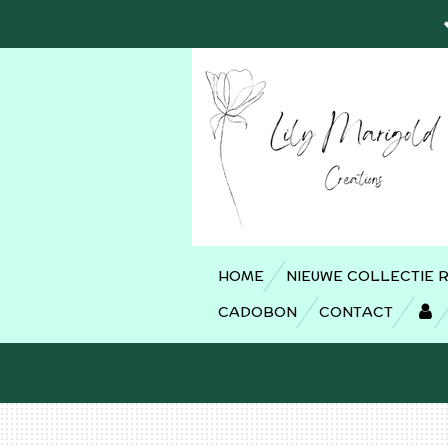
Ga
direct
naar
de
hoofdinhoud
HOME
NIEUWE COLLECTIE 
CADOBON
CONTACT