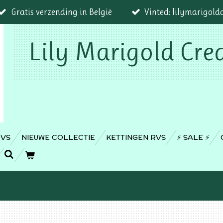
Gratis verzending in België
Vinted: lilymarigold
Lily Marigold Cre
RVS
NIEUWE COLLECTIE
KETTINGEN RVS
⚡️ SALE ⚡️