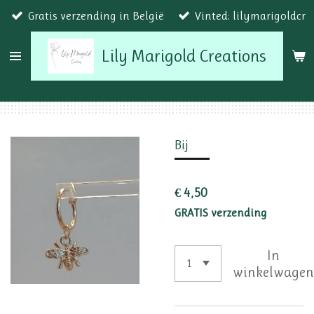
Gratis verzending in België
Vinted: lilymarigoldcr
Ga
direct
Lily Marigold Creations
naar
de
hoofdinhoud
Bij
€ 4,50
GRATIS verzending
In
winkelwage