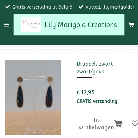
Gratis verzending in België
Vinted: lilymarigoldcr
Ga
direct
Lily Marigold Creations
naar
de
hoofdinhoud
Druppels zwart
zwart/goud
€ 12,95
GRATIS verzending
In
winkelwagen