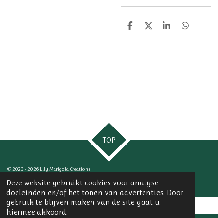
D
D
S
D
e
e
h
e
l
e
a
l
e
l
r
e
n
e
n
TOP
© 2023 - 2026 Lily Marigold Creations
Powered by
JouwWeb
Deze website gebruikt cookies voor analyse-
doeleinden en/of het tonen van advertenties. Door
gebruik te blijven maken van de site gaat u
hiermee akkoord.