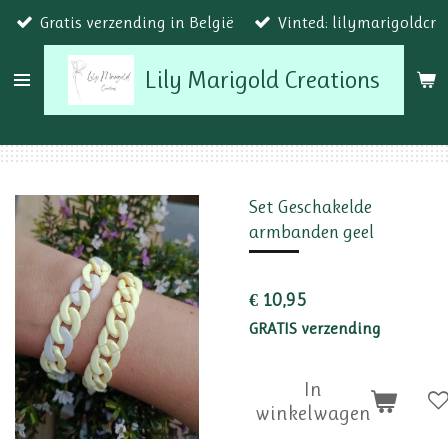
Gratis verzending in België
Vinted: lilymarigoldcr
Ga
direct
Lily Marigold Creations
naar
de
hoofdinhoud
Set Geschakelde
armbanden geel
€ 10,95
GRATIS verzending
In
winkelwagen