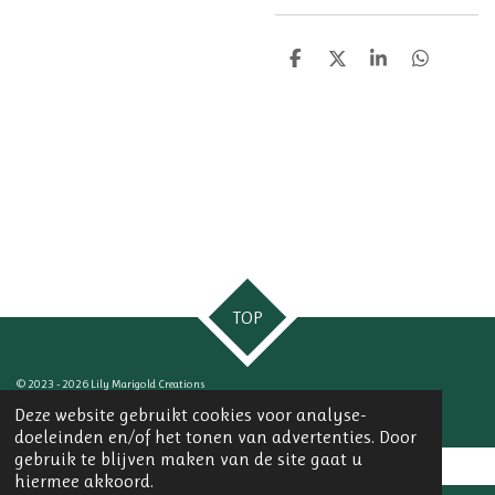
D
D
S
D
e
e
h
e
l
e
a
l
e
l
r
e
n
e
n
TOP
© 2023 - 2026 Lily Marigold Creations
Powered by
JouwWeb
Deze website gebruikt cookies voor analyse-
doeleinden en/of het tonen van advertenties. Door
gebruik te blijven maken van de site gaat u
hiermee akkoord.