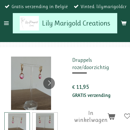
Gratis verzending in België
Vinted: lilymarigoldcr
Ga
direct
Lily Marigold Creations
naar
de
hoofdinhoud
Druppels
roze/doorzichtig
€ 11,95
GRATIS verzending
In
winkelwagen