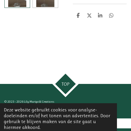
D
D
S
D
e
e
h
e
l
e
a
l
e
l
r
e
n
e
n
TOP
© 2023 - 2026 Lily Marigold Creations
Powered by
JouwWeb
Deze website gebruikt cookies voor analyse-
doeleinden en/of het tonen van advertenties. Door
gebruik te blijven maken van de site gaat u
hiermee akkoord.