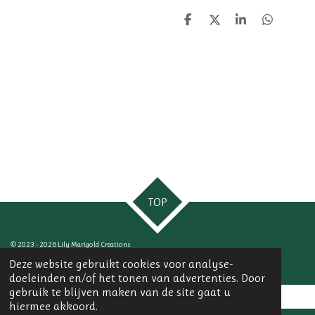
D
D
S
D
e
e
h
e
l
e
a
l
e
l
r
e
n
e
n
TOP
© 2023 - 2026 Lily Marigold Creations
Powered by
JouwWeb
Deze website gebruikt cookies voor analyse-
doeleinden en/of het tonen van advertenties. Door
gebruik te blijven maken van de site gaat u
hiermee akkoord.