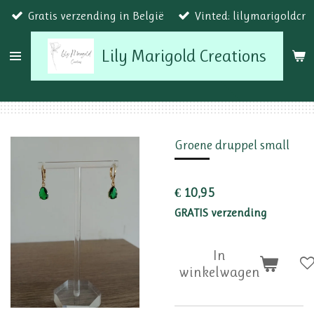
Gratis verzending in België
Vinted: lilymarigoldcr
Ga
direct
Lily Marigold Creations
naar
de
hoofdinhoud
Groene druppel small
€ 10,95
GRATIS verzending
In
winkelwagen