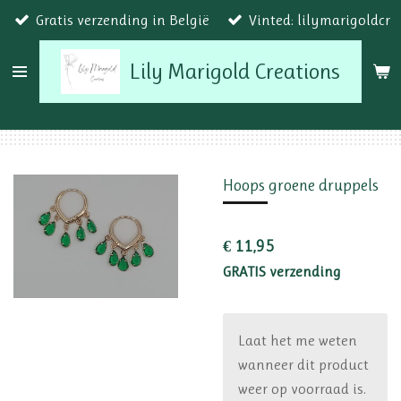
Gratis verzending in België
Vinted: lilymarigoldcr
Ga
direct
Lily Marigold Creations
naar
de
hoofdinhoud
Hoops groene druppels
€ 11,95
GRATIS verzending
Laat het me weten
wanneer dit product
weer op voorraad is.