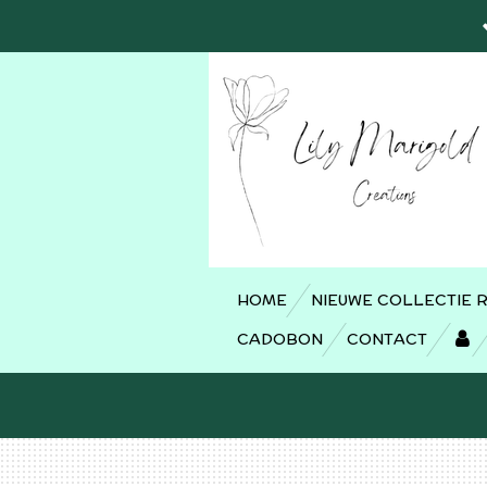
Ga
direct
naar
de
hoofdinhoud
HOME
NIEUWE COLLECTIE 
CADOBON
CONTACT