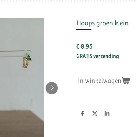
Hoops groen klein
€ 8,95
GRATIS verzending
In winkelwagen
D
D
S
e
e
h
l
e
a
e
l
r