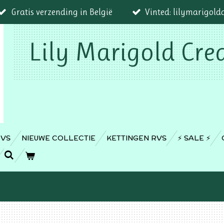
Gratis verzending in België
Vinted: lilymarigold
Lily Marigold Cre
RVS
NIEUWE COLLECTIE
KETTINGEN RVS
⚡️ SALE ⚡️