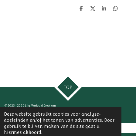
D
D
S
D
e
e
h
e
l
e
a
l
e
l
r
e
n
e
n
TOP
© 2023 - 2026 Lily Marigold Creations
Powered by
JouwWeb
Deze website gebruikt cookies voor analyse-
doeleinden en/of het tonen van advertenties. Door
gebruik te blijven maken van de site gaat u
hiermee akkoord.