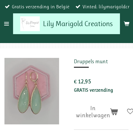
Gratis verzending in België
Vinted: lilymarigoldcr
Ga
direct
Lily Marigold Creations
naar
de
hoofdinhoud
Druppels munt
€ 12,95
GRATIS verzending
In
winkelwagen