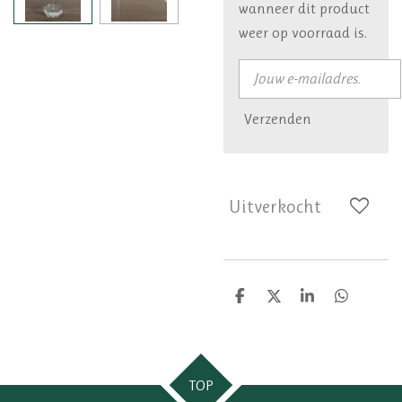
wanneer dit product
weer op voorraad is.
Verzenden
Uitverkocht
D
D
S
D
e
e
h
e
l
e
a
l
e
l
r
e
n
e
n
TOP