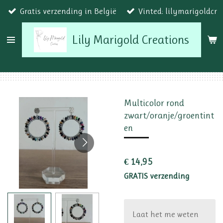
Gratis verzending in België
Vinted: lilymarigoldcr
Ga
direct
Lily Marigold Creations
naar
de
hoofdinhoud
Multicolor rond
zwart/oranje/groentint
en
€ 14,95
GRATIS verzending
Laat het me weten