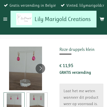
Gratis verzending in België
Vinted: lilymarigoldcr
Ga
direct
Lily Marigold Creations
naar
de
hoofdinhoud
Roze druppels klein
€ 11,95
GRATIS verzending
Laat het me weten
wanneer dit product
weer op voorraad is.