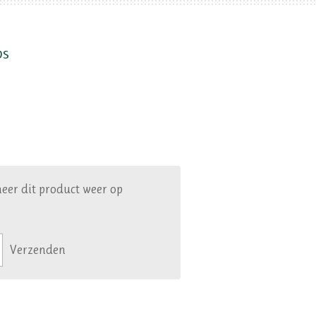
ps
eer dit product weer op
Verzenden