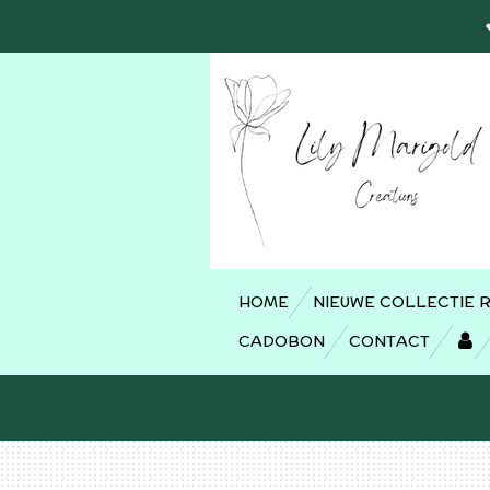
Ga
direct
naar
de
hoofdinhoud
HOME
NIEUWE COLLECTIE 
CADOBON
CONTACT