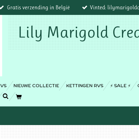
Gratis verzending in België
Vinted: lilymarigold
Lily Marigold Cre
RVS
NIEUWE COLLECTIE
KETTINGEN RVS
⚡️ SALE ⚡️