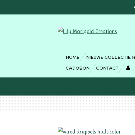
Ga
direct
naar
de
hoofdinhoud
HOME
NIEUWE COLLECTIE 
CADOBON
CONTACT