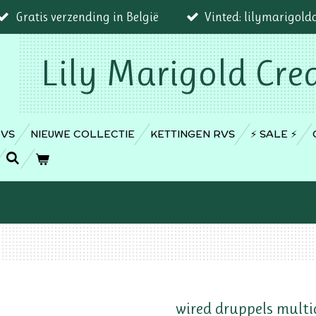
Gratis verzending in België
Vinted: lilymarigold
Lily Marigold Cre
RVS
NIEUWE COLLECTIE
KETTINGEN RVS
⚡️ SALE ⚡️
wired druppels multi