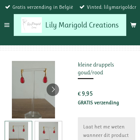
Gratis verzending in België
Vinted: lilymarigoldcr
Ga
direct
Lily Marigold Creations
naar
de
hoofdinhoud
kleine druppels
goud/rood
€ 9,95
GRATIS verzending
Laat het me weten
wanneer dit product