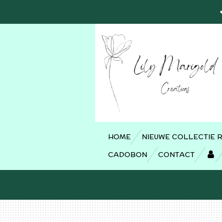
Ga
direct
naar
de
hoofdinhoud
HOME
NIEUWE COLLECTIE 
CADOBON
CONTACT