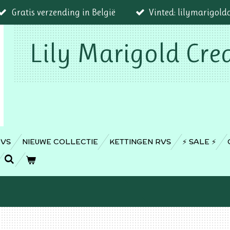
Gratis verzending in België
Vinted: lilymarigold
Lily Marigold Cre
RVS
NIEUWE COLLECTIE
KETTINGEN RVS
⚡️ SALE ⚡️