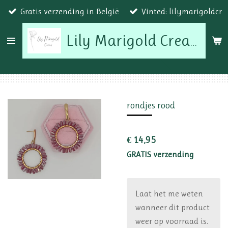
Gratis verzending in België
Vinted: lilymarigoldcr
Ga
direct
naar
Lily Marigold Creations
de
hoofdinhoud
rondjes rood
€ 14,95
GRATIS verzending
Laat het me weten
wanneer dit product
weer op voorraad is.