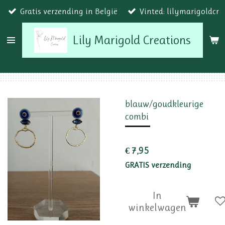
Gratis verzending in België
Vinted: lilymarigoldcr
Ga
direct
Lily Marigold Creations
naar
de
hoofdinhoud
blauw/goudkleurige
combi
€ 7,95
GRATIS verzending
In
winkelwagen