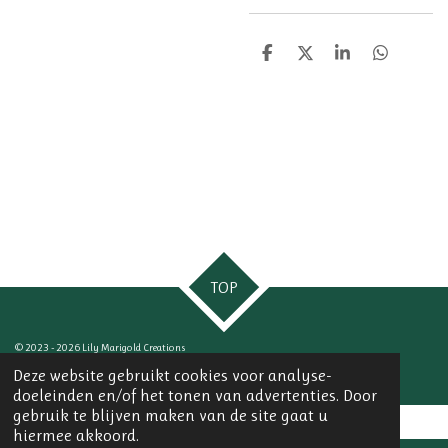
D
D
S
D
e
e
h
e
l
e
a
l
e
l
r
e
n
e
n
TOP
© 2023 - 2026 Lily Marigold Creations
Powered by
JouwWeb
Deze website gebruikt cookies voor analyse-
doeleinden en/of het tonen van advertenties. Door
gebruik te blijven maken van de site gaat u
hiermee akkoord.