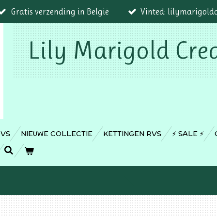
Gratis verzending in België
Vinted: lilymarigold
Lily Marigold Cre
RVS
NIEUWE COLLECTIE
KETTINGEN RVS
⚡️ SALE ⚡️