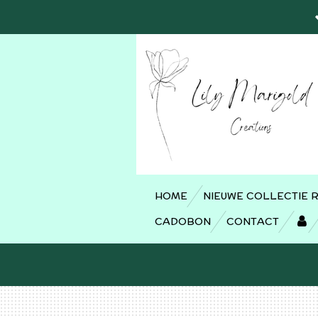
Ga
direct
naar
de
hoofdinhoud
HOME
NIEUWE COLLECTIE 
CADOBON
CONTACT