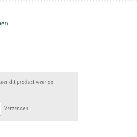
oen
eer dit product weer op
Verzenden