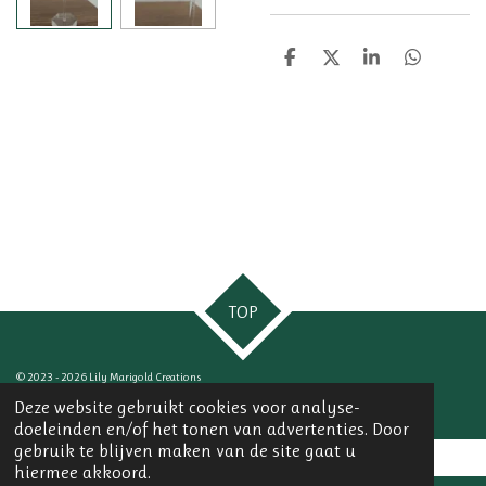
D
D
S
D
e
e
h
e
l
e
a
l
e
l
r
e
n
e
n
TOP
© 2023 - 2026 Lily Marigold Creations
Powered by
JouwWeb
Deze website gebruikt cookies voor analyse-
doeleinden en/of het tonen van advertenties. Door
gebruik te blijven maken van de site gaat u
hiermee akkoord.