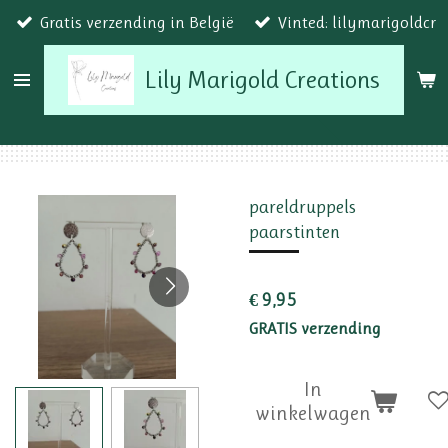
Gratis verzending in België
Vinted: lilymarigoldcr
Ga
direct
Lily Marigold Creations
naar
de
hoofdinhoud
pareldruppels
paarstinten
€ 9,95
GRATIS verzending
In
winkelwagen