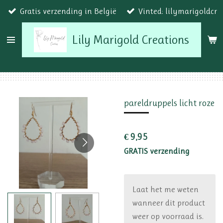
Gratis verzending in België
Vinted: lilymarigoldcr
Ga
direct
Lily Marigold Creations
naar
de
hoofdinhoud
pareldruppels licht roze
€ 9,95
GRATIS verzending
Laat het me weten
wanneer dit product
weer op voorraad is.