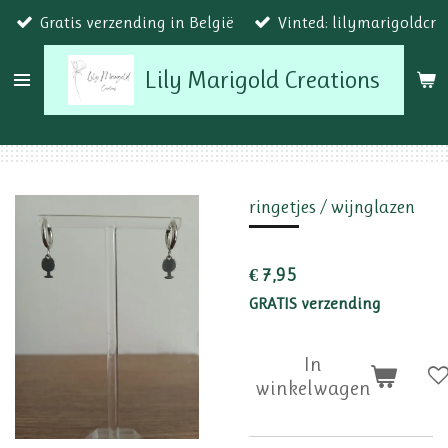
Gratis verzending in België
Vinted: lilymarigoldcr
Ga
direct
Lily Marigold Creations
naar
de
hoofdinhoud
ringetjes / wijnglazen
€ 7,95
GRATIS verzending
In
winkelwagen