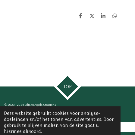
D
D
S
D
e
e
h
e
l
e
a
l
e
l
r
e
n
e
n
TOP
© 2023 - 2026 Lily Marigold Creations
Powered by
JouwWeb
Deze website gebruikt cookies voor analyse-
doeleinden en/of het tonen van advertenties. Door
gebruik te blijven maken van de site gaat u
hiermee akkoord.