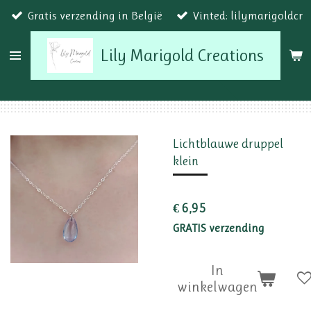
Gratis verzending in België
Vinted: lilymarigoldcr
Ga
direct
Lily Marigold Creations
naar
de
hoofdinhoud
Lichtblauwe druppel
klein
€ 6,95
GRATIS verzending
In
winkelwagen