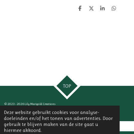
D
D
S
D
e
e
h
e
l
e
a
l
e
l
r
e
n
e
n
TOP
© 2023 - 2026 Lily Marigold Creations
Powered by
JouwWeb
Deze website gebruikt cookies voor analyse-
doeleinden en/of het tonen van advertenties. Door
gebruik te blijven maken van de site gaat u
hiermee akkoord.