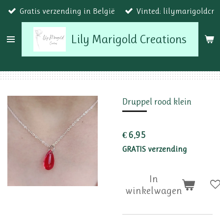
Gratis verzending in België
Vinted: lilymarigoldcr
Ga
direct
Lily Marigold Creations
naar
de
hoofdinhoud
Druppel rood klein
€ 6,95
GRATIS verzending
In
winkelwagen