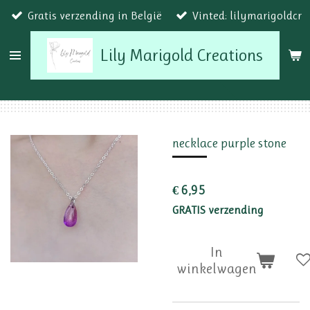
Gratis verzending in België
Vinted: lilymarigoldcr
Ga
direct
Lily Marigold Creations
naar
de
hoofdinhoud
necklace purple stone
€ 6,95
GRATIS verzending
In
winkelwagen