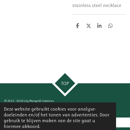
stainless steel necklace
D
D
S
D
e
e
h
e
l
e
a
l
e
l
r
e
n
e
n
TOP
© 2023 - 2026 Lily Marigold Creations
Powered by
JouwWeb
Deze website gebruikt cookies voor analyse-
doeleinden en/of het tonen van advertenties. Door
gebruik te blijven maken van de site gaat u
hiermee akkoord.